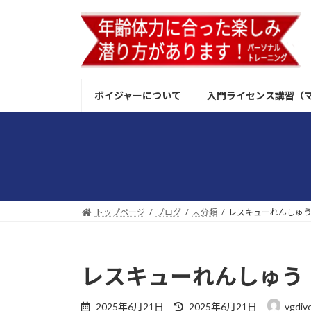
コ
ナ
ン
ビ
テ
ゲ
ン
ー
ツ
シ
へ
ョ
ボイジャーについて
入門ライセンス講習（
ス
ン
キ
に
ッ
移
プ
動
トップページ
ブログ
未分類
レスキューれんしゅ
レスキューれんしゅう
最
2025年6月21日
2025年6月21日
vgdive