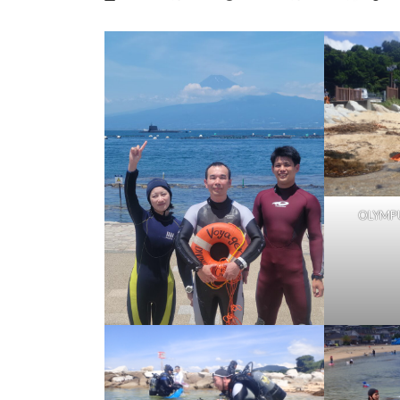
終
更
新
日
時
:
OLYMPU