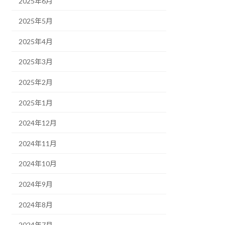
2025年6月
2025年5月
2025年4月
2025年3月
2025年2月
2025年1月
2024年12月
2024年11月
2024年10月
2024年9月
2024年8月
2024年7月