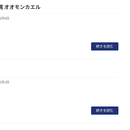
湾 オオモンカエル
11月4日
続きを読む
11月2日
続きを読む