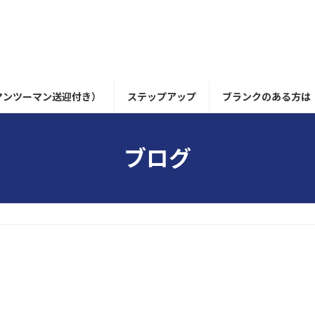
マンツーマン送迎付き）
ステップアップ
ブランクのある方は
ブログ