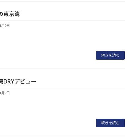
の東京湾
11月9日
続きを読む
湾DRYデビュー
11月9日
続きを読む