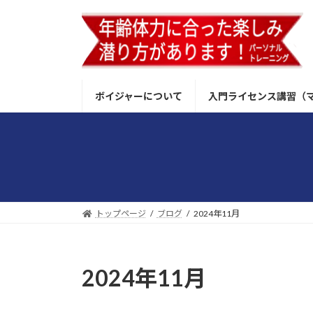
コ
ナ
ン
ビ
テ
ゲ
ン
ー
ツ
シ
へ
ョ
ボイジャーについて
入門ライセンス講習（
ス
ン
キ
に
ッ
移
プ
動
トップページ
ブログ
2024年11月
2024年11月