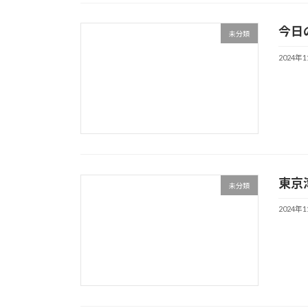
今日
未分類
2024年
東京
未分類
2024年