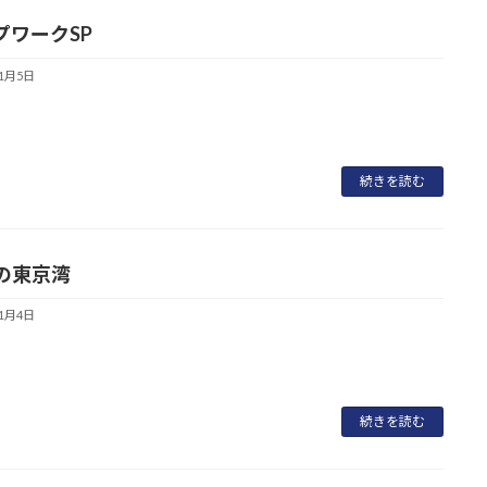
プワークSP
11月5日
続きを読む
の東京湾
11月4日
続きを読む