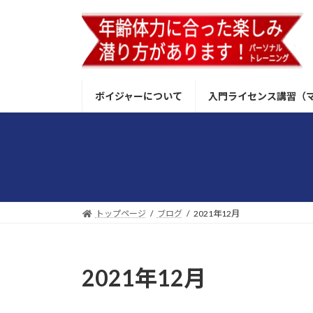
コ
ナ
ン
ビ
テ
ゲ
ン
ー
ツ
シ
へ
ョ
ボイジャーについて
入門ライセンス講習（
ス
ン
キ
に
ッ
移
プ
動
トップページ
ブログ
2021年12月
2021年12月