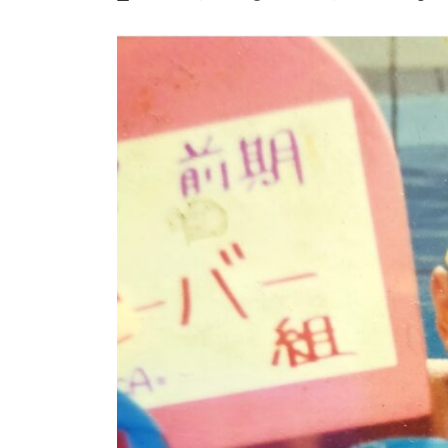
終
更
新
日
時
: