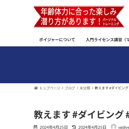
コ
ナ
ン
ビ
テ
ゲ
ン
ー
ツ
シ
へ
ョ
ボイジャーについて
入門ライセンス講習（
ス
ン
キ
に
ッ
移
プ
動
トップページ
ブログ
未分類
教えます #ダイビング
教えます #ダイビング 
最
2024年4月25日
2024年4月25日
vgdive