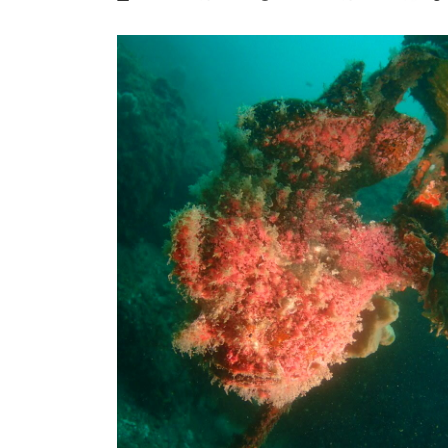
終
更
新
日
時
: