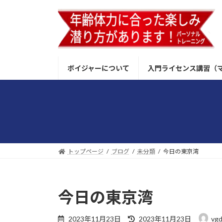
コ
ナ
ン
ビ
テ
ゲ
ン
ー
ツ
シ
へ
ョ
ボイジャーについて
入門ライセンス講習（
ス
ン
キ
に
ッ
移
プ
動
トップページ
ブログ
未分類
今日の東京湾
今日の東京湾
最
2023年11月23日
2023年11月23日
vgd